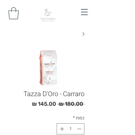
Tazza D'Oro - Carraro
מחיר
מחיר
 ‏180.00 ‏₪ 
רגיל
מבצע
כמות
*