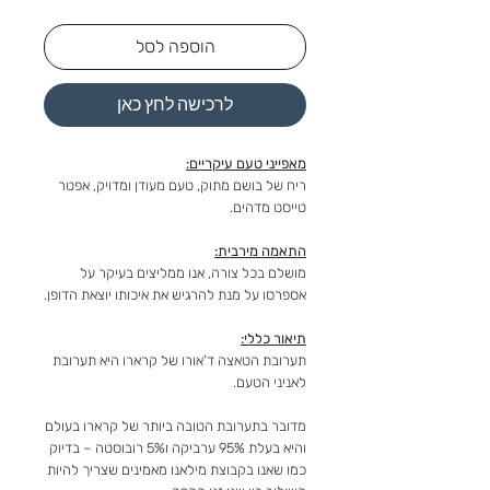
הוספה לסל
לרכישה לחץ כאן
מאפייני טעם עיקריים:
ריח של בושם מתוק, טעם מעודן ומדויק, אפטר
טייסט מדהים.
התאמה מירבית:
מושלם בכל צורה, אנו ממליצים בעיקר על
אספרסו על מנת להרגיש את איכותו יוצאת הדופן.
תיאור כללי:
תערובת הטאצה ד'אורו של קרארו היא תערובת
לאניני הטעם.
מדובר בתערובת הטובה ביותר של קרארו בעולם
והיא בעלת 95% ערביקה ו5% רובוסטה – בדיוק
כמו שאנו בקבוצת מילאנו מאמינים שצריך להיות