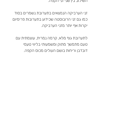
השילוב בין שני זני הקפה.
זני הערביקה הנמצאים בתערובת נשמרים בסוד
כמו גם זני הרובוסטה שכידוע בתערובות פרימיום
יקרות אף יותר מזני הערביקה.
לתערובת גוף מלא, קרמה נמרית, עוצמתית עם
טעם מתמשך מתוק ומשמעותי בליווי טעמי
דובדבן וריחות בושם העולים מכוס הקפה.
התערובת מומלצת מאוד על ידינו, בעיקר אצל
לקוחות שיודעים להעריך קפה איכותי באמת
ויודעים להכין אותו כמו שצריך.
Eran@cafeacademyisrael.com
רחוב המלאכה 2, נתניה
© 2026 copyrighting Cafe Academy.
קפה אקדמי היא האקדמי לקפה הראשונה בישראל, באקדמיה אנו משתפים ידע על